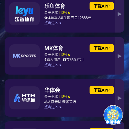
司的发展愿景。
九游体育 深知企业的成功，须臾离不开客户的大力支
持，“始于客户要求，终于客户满意”是九游体育 公司生产、经营
活动的核心，只要客户给九游体育 一个合作的机会，九游体育 将
以实际行动还客户一份满意，这是九游体育 不变的承诺。
乘着党的“二十大”浩荡春风，神州大地处处激荡着实现中国
梦的主旋律，亿万华夏儿女正昂首走在实现民族伟大复兴的道路
上。九游体育 全体九游体育人对公司的光明未来充满信心和力
量，愿与国内外的新老用户精诚合作，继往开来，与时俱进，勇
攀高峰！
感谢您对九游体育重工的关注和支持。真诚欢迎您通过我公
司网站提出宝贵意见和建议，诚挚邀请您亲临我公司访问指导工
作！