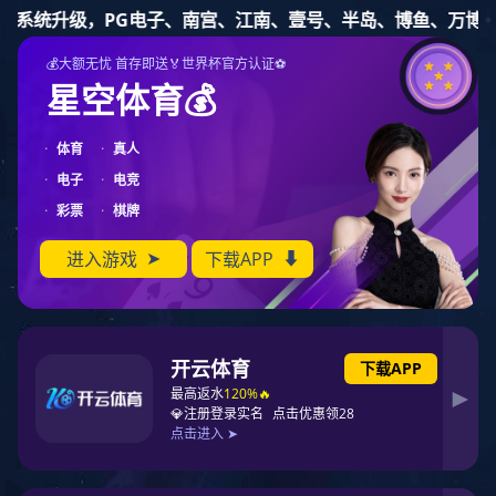
九游体育
钢制法兰
孔板法兰
长高颈法兰