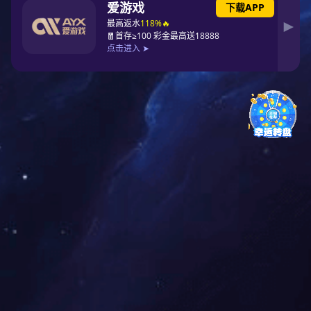
洋设备监督检验中心等大型工程项目的管道、管件等物资供货。
并为国内300-600MW的多台火电机组加工配制压力管道，所有产
品安全可靠，至今运行良好，赢得了用户赞誉。
满足业主期望，信守合同要求，履行服务承诺，追求利益共
赢，是郑州九游体育电力工程有限公司的经营理念。公司坚持以
创精品工程、提供优质服务为己任，精心组织、科学施工、不断
创新、力求顾客满意、力求自己满意、力求社会满意，创造完美
工程为发展目标。真诚愿意与各方在火电、输变电、变电站、机
械设备安装、新能源及环保、电厂检修维护及国际工程项目、
EPC工程项目等领域携手合作、共赢发展。