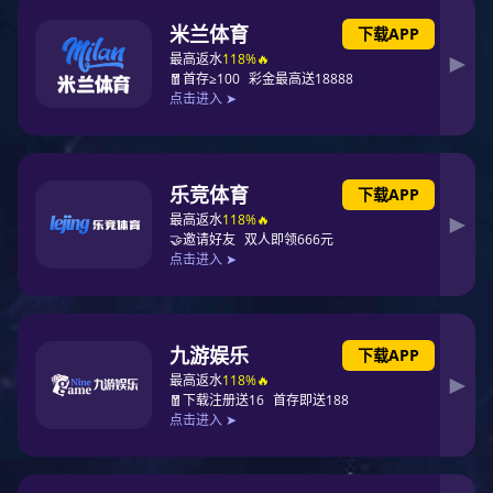
压等级的输变电线路和变电站整体工程的的建筑、安装、调试、
运行、检修、维护等工程。并可承接各类基础设施建设、工业与
民用建筑工程、工业设备安装、管道安装、大型设备运输吊装运
输、城市与道路照明工程等业务。公司拥有电力工程施工总承包
三级资质、机电工程施工总承包三级资质、钢结构工程专业承包
三级资质、环保工程专业承包三级资质、防水防腐保温工程专业
承包二级等多项资质。
公司还从事电力配件、钢结构、各类管道加工制作，钢材、
焊材、保温材料、管件销售等业务。并以九游体育重工为依托，
开发核电管道产品，研发高强度、耐腐蚀技术及双金属复合材
料。
公司下设工程技术部、市场开发部、综合部、财务部、物资
部、设备库等。现拥有专业技术人员80余人，其中一、二级建造
师（项目经理）12人，高级职称1人，中级职称10人，持证管理