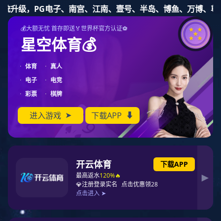
九游体育
九游体育电力
郑州九游体育电力工程有限公司成立于2016年，隶属于九游
(NINE GAME)体育·官方网站-中国智慧体育科技领导者 （证劵简
称九游体育重工，证劵代码832936），是九游体育重工旗下的全
资子公司。公司位于郑州航空港经济综合实验区，坐落于风景秀
丽的郑州园博园附近，紧挨京港澳（G4）高速公路，距离郑州新
郑国际机场9公里。
公司专业致力于各种等级火力发电厂（含燃煤、燃气、燃
油、余热等）、风力电站、太阳能电站及辅助生产设施、各种电